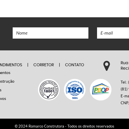
Rua L
NDIMENTOS
|
CORRETOR
|
CONTATO
Recif
ntos
trução
Tel.:
(81) 
E-mai
os
CNPJ:
© 2024 Romarco Construtora - Todos os direitos reservados